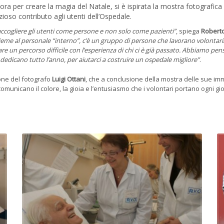
e lavora per creare la magia del Natale, si è ispirata la mostra fotogr
zioso contributo agli utenti dell’Ospedale.
cogliere gli utenti come persone e non solo come pazienti”
, spiega
Roberto
ieme al personale “interno”, c’è un gruppo di persone che lavorano volontari
tare un percorso difficile con l’esperienza di chi ci è già passato. Abbiamo p
i dedicano tutto l’anno, per aiutarci a costruire un ospedale migliore”
.
ione del fotografo
Luigi Ottani
, che a conclusione della mostra delle sue imma
omunicano il colore, la gioia e l’entusiasmo che i volontari portano ogni g