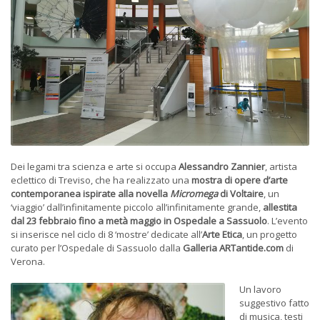
Dei legami tra scienza e arte si occupa
Alessandro Zannier
, artista
eclettico di Treviso, che ha realizzato una
mostra di opere d’arte
contemporanea
ispirate alla novella
Micromega
di Voltaire
, un
‘viaggio’ dall’infinitamente piccolo all’infinitamente grande,
allestita
dal 23 febbraio fino a metà maggio in Ospedale a Sassuolo
. L’evento
si inserisce nel ciclo di 8 ‘mostre’ dedicate all’
Arte Etica
, un progetto
curato per l’Ospedale di Sassuolo dalla
Galleria ARTantide.com
di
Verona.
Un lavoro
suggestivo fatto
di musica, testi