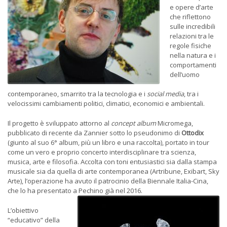
e opere d’arte
che riflettono
sulle incredibili
relazioni tra le
regole fisiche
nella natura e i
comportamenti
dell’uomo
contemporaneo, smarrito tra la tecnologia e i
social
media
, tra i
velocissimi cambiamenti politici, climatici, economici e ambientali.
Il progetto è sviluppato attorno al
concept album
Micromega,
pubblicato di recente da Zannier sotto lo pseudonimo di
Ottodix
(giunto al suo 6° album, più un libro e una raccolta), portato in tour
come un vero e proprio concerto interdisciplinare tra scienza,
musica, arte e filosofia. Accolta con toni entusiastici sia dalla stampa
musicale sia da quella di arte contemporanea (Artribune, Exibart, Sky
Arte), l’operazione ha avuto il patrocinio della Biennale Italia-Cina,
che lo ha presentato a Pechino già nel 2016.
L’obiettivo
“educativo” della