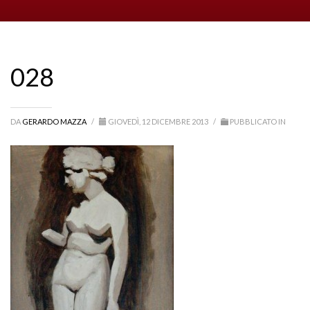
028
DA
GERARDO MAZZA
/
GIOVEDÌ, 12 DICEMBRE 2013
/
PUBBLICATO IN