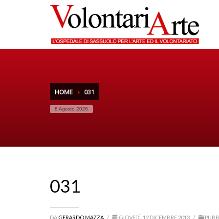
HOME
031
8 Agosto 2026
031
DA
GERARDO MAZZA
/
GIOVEDÌ, 12 DICEMBRE 2013
/
PUBB