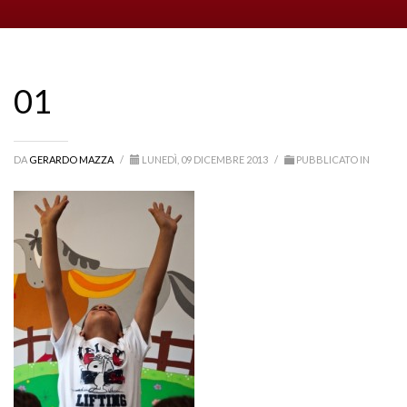
01
DA
GERARDO MAZZA
/
LUNEDÌ, 09 DICEMBRE 2013
/
PUBBLICATO IN