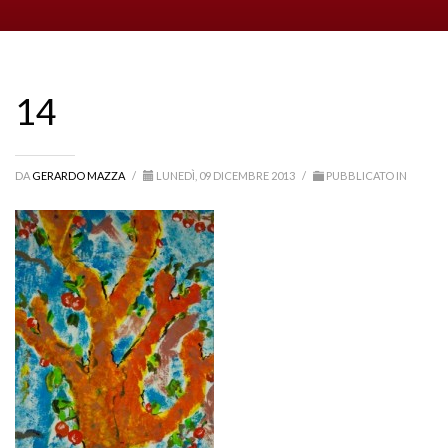
14
DA
GERARDO MAZZA
/
LUNEDÌ, 09 DICEMBRE 2013
/
PUBBLICATO IN