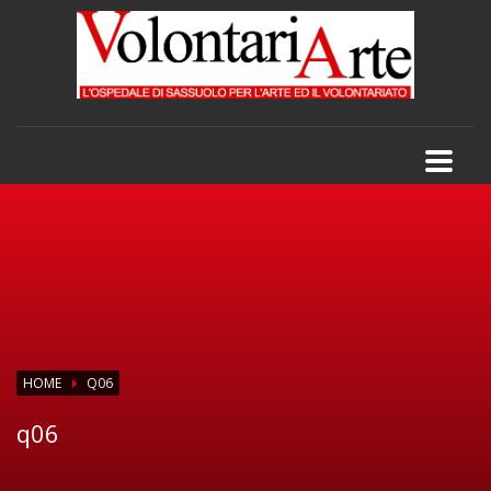
HOME
Q06
q06