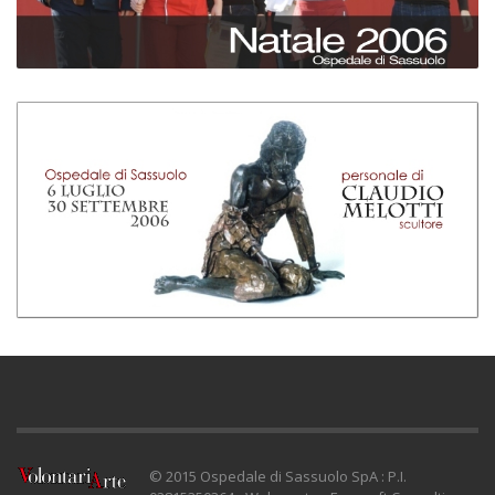
© 2015 Ospedale di Sassuolo SpA : P.I.