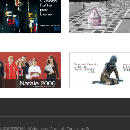
I. 02815350364 - Webmaster: Eurosoft Consulting Srl