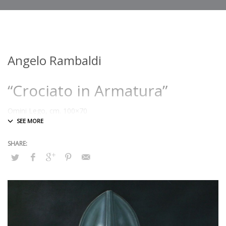
Angelo Rambaldi
“Crociato in Armatura”
Omini Lego, cm. 100×70