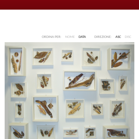
ORDINA PER:
NOME
DATA
DIREZIONE:
ASC
DISC