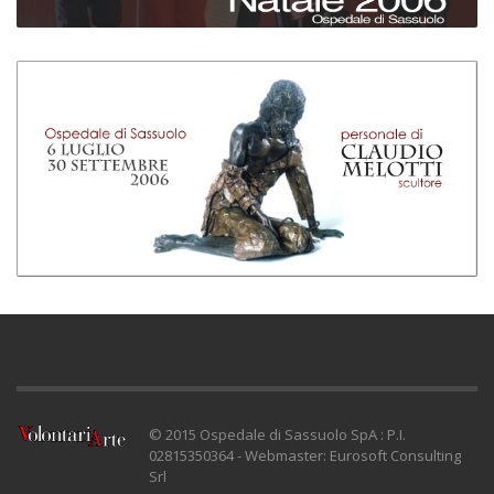
© 2015 Ospedale di Sassuolo SpA : P.I.
02815350364 - Webmaster: Eurosoft Consulting
Srl