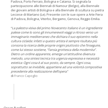
Padova, Porto Ferraio, Bologna e Catania. Si segnala la
partecipazione alle Biennali di Namour (Belgio), alla Biennale
dei giovani artisti di Bologna e alla Biennale di scultura su pietra
Leccese di Martano (Le). Presente con le sue opere a Arte Fiera
di Padova, Bologna, Viterbo, Bergamo, Genova, Reggio Emilia.
‘‘
La palestra visiva del primo Novecento Italiano è un ingrediente
palese come lo sono gli innumerevoli viaggi a ritroso verso un
immaginario mediterraneo che dichiara il suo epicentro nella
cultura ciclaida: infatti a questo artista è sempre risultata più
consona la ricerca delle proprie origini piuttosto che l’inseguire,
come lui stesso sostiene, “l’ansia grottesca della modernita”.
Dietro un ordine apparente, emerge un’attitudine divenuta
metodo, una sintesi tecnica tra urgenza espressiva e necessità
estetica: Ogni cosa è al suo posto, da sempre. Ogni cosa,
soprattutto se invisibile, appartiene ad una volontà compositiva
precedente alla realizzazione dell’opera
.’’
di
Franco Capoglio
Oscar Bacilleri