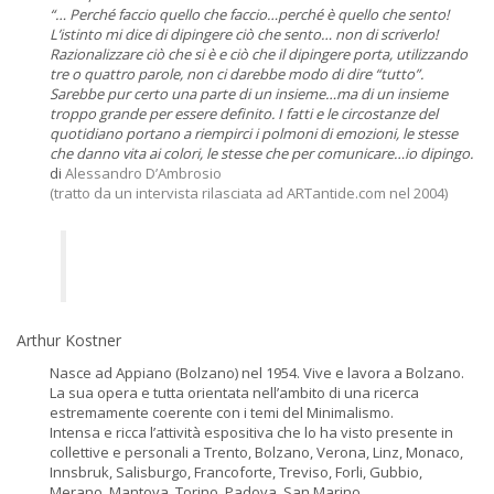
“… Perché faccio quello che faccio…perché è quello che sento!
L’istinto mi dice di dipingere ciò che sento… non di scriverlo!
Razionalizzare ciò che si è e ciò che il dipingere porta, utilizzando
tre o quattro parole, non ci darebbe modo di dire “tutto”.
Sarebbe pur certo una parte di un insieme…ma di un insieme
troppo grande per essere definito. I fatti e le circostanze del
quotidiano portano a riempirci i polmoni di emozioni, le stesse
che danno vita ai colori, le stesse che per comunicare…io dipingo.
di
Alessandro D’Ambrosio
(tratto da un intervista rilasciata ad ARTantide.com nel 2004)
Arthur Kostner
Nasce ad Appiano (Bolzano) nel 1954. Vive e lavora a Bolzano.
La sua opera e tutta orientata nell’ambito di una ricerca
estremamente coerente con i temi del Minimalismo.
Intensa e ricca l’attività espositiva che lo ha visto presente in
collettive e personali a Trento, Bolzano, Verona, Linz, Monaco,
Innsbruk, Salisburgo, Francoforte, Treviso, Forli, Gubbio,
Merano, Mantova, Torino, Padova, San Marino.