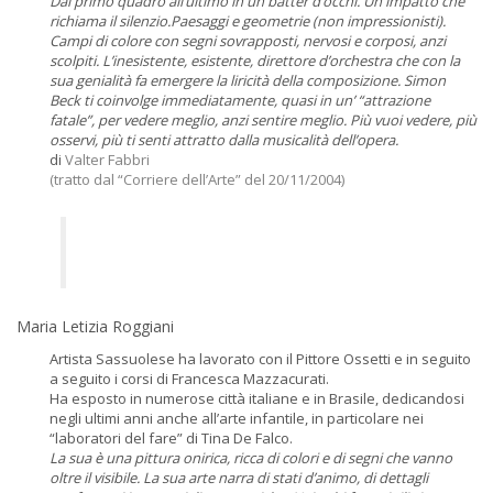
Dal primo quadro all’ultimo in un batter d’occhi. Un impatto che
richiama il silenzio.Paesaggi e geometrie (non impressionisti).
Campi di colore con segni sovrapposti, nervosi e corposi, anzi
scolpiti. L’inesistente, esistente, direttore d’orchestra che con la
sua genialità fa emergere la liricità della composizione. Simon
Beck ti coinvolge immediatamente, quasi in un’ “attrazione
fatale”, per vedere meglio, anzi sentire meglio. Più vuoi vedere, più
osservi, più ti senti attratto dalla musicalità dell’opera.
di
Valter Fabbri
(tratto dal “Corriere dell’Arte” del 20/11/2004)
Maria Letizia Roggiani
Artista Sassuolese ha lavorato con il Pittore Ossetti e in seguito
a seguito i corsi di Francesca Mazzacurati.
Ha esposto in numerose città italiane e in Brasile, dedicandosi
negli ultimi anni anche all’arte infantile, in particolare nei
“laboratori del fare” di Tina De Falco.
La sua è una pittura onirica, ricca di colori e di segni che vanno
oltre il visibile. La sua arte narra di stati d’animo, di dettagli