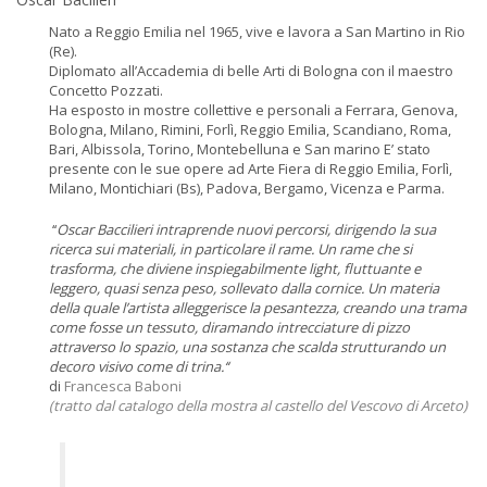
Nato a Reggio Emilia nel 1965, vive e lavora a San Martino in Rio
(Re).
Diplomato all’Accademia di belle Arti di Bologna con il maestro
Concetto Pozzati.
Ha esposto in mostre collettive e personali a Ferrara, Genova,
Bologna, Milano, Rimini, Forlì, Reggio Emilia, Scandiano, Roma,
Bari, Albissola, Torino, Montebelluna e San marino E’ stato
presente con le sue opere ad Arte Fiera di Reggio Emilia, Forlì,
Milano, Montichiari (Bs), Padova, Bergamo, Vicenza e Parma.
‘‘
Oscar Baccilieri intraprende nuovi percorsi, dirigendo la sua
ricerca sui materiali, in particolare il rame. Un rame che si
trasforma, che diviene inspiegabilmente light, fluttuante e
leggero, quasi senza peso, sollevato dalla cornice. Un materia
della quale l’artista alleggerisce la pesantezza, creando una trama
come fosse un tessuto, diramando intrecciature di pizzo
attraverso lo spazio, una sostanza che scalda strutturando un
decoro visivo come di trina.‘‘
di
Francesca Baboni
(tratto dal catalogo della mostra al castello del Vescovo di Arceto)