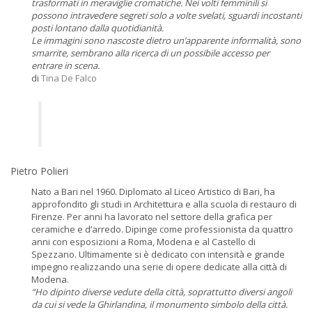
trasformati in meraviglie cromatiche. Nei volti femminili si
possono intravedere segreti solo a volte svelati, sguardi incostanti
posti lontano dalla quotidianità.
Le immagini sono nascoste dietro un’apparente informalità, sono
smarrite, sembrano alla ricerca di un possibile accesso per
entrare in scena.
di
Tina De Falco
Pietro Polieri
Nato a Bari nel 1960. Diplomato al Liceo Artistico di Bari, ha
approfondito gli studi in Architettura e alla scuola di restauro di
Firenze. Per anni ha lavorato nel settore della grafica per
ceramiche e d’arredo. Dipinge come professionista da quattro
anni con esposizioni a Roma, Modena e al Castello di
Spezzano. Ultimamente si è dedicato con intensità e grande
impegno realizzando una serie di opere dedicate alla città di
Modena.
“Ho dipinto diverse vedute della città, soprattutto diversi angoli
da cui si vede la Ghirlandina, il monumento simbolo della città.