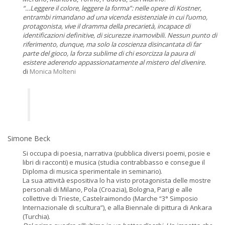
“…Leggere il colore, leggere la forma”: nelle opere di Kostner,
entrambi rimandano ad una vicenda esistenziale in cui l’uomo,
protagonista, vive il dramma della precarietà, incapace di
identificazioni definitive, di sicurezze inamovibili. Nessun punto di
riferimento, dunque, ma solo la coscienza disincantata di far
parte del gioco, la forza sublime di chi esorcizza la paura di
esistere aderendo appassionatamente al mistero del divenire.
di
Monica Molteni
Simone Beck
Si occupa di poesia, narrativa (pubblica diversi poemi, posie e
libri di racconti) e musica (studia contrabbasso e consegue il
Diploma di musica sperimentale in seminario).
La sua attività espositiva lo ha visto protagonista delle mostre
personali di Milano, Pola (Croazia), Bologna, Parigi e alle
collettive di Trieste, Castelraimondo (Marche “3° Simposio
Internazionale di scultura”), e alla Biennale di pittura di Ankara
(Turchia).