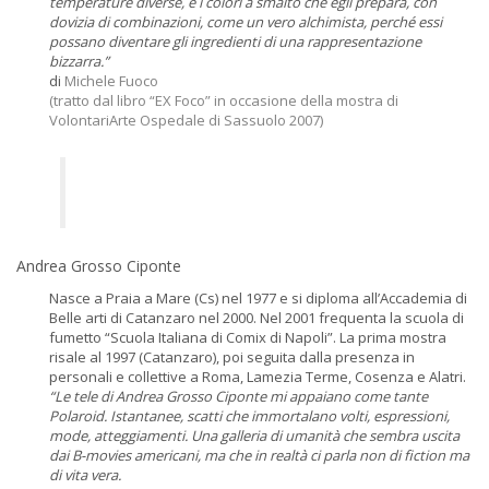
temperature diverse, e i colori a smalto che egli prepara, con
dovizia di combinazioni, come un vero alchimista, perché essi
possano diventare gli ingredienti di una rappresentazione
bizzarra.”
di
Michele Fuoco
(tratto dal libro “EX Foco” in occasione della mostra di
VolontariArte Ospedale di Sassuolo 2007)
Andrea Grosso Ciponte
Nasce a Praia a Mare (Cs) nel 1977 e si diploma all’Accademia di
Belle arti di Catanzaro nel 2000. Nel 2001 frequenta la scuola di
fumetto “Scuola Italiana di Comix di Napoli”. La prima mostra
risale al 1997 (Catanzaro), poi seguita dalla presenza in
personali e collettive a Roma, Lamezia Terme, Cosenza e Alatri.
“Le tele di Andrea Grosso Ciponte mi appaiano come tante
Polaroid. Istantanee, scatti che immortalano volti, espressioni,
mode, atteggiamenti. Una galleria di umanità che sembra uscita
dai B-movies americani, ma che in realtà ci parla non di fiction ma
di vita vera.