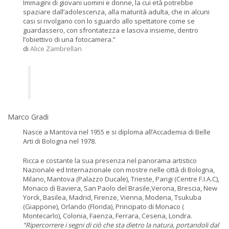
Immagini di giovani uomini e donne, la cui età potrebbe
spaziare dall’adolescenza, alla maturità adulta, che in alcuni
casi si rivolgano con lo sguardo allo spettatore come se
guardassero, con sfrontatezza e lasciva insieme, dentro
l’obiettivo di una fotocamera.”
di
Alice Zambrellan
Marco Gradi
Nasce a Mantova nel 1955 e si diploma all’Accademia di Belle
Arti di Bologna nel 1978.
Ricca e costante la sua presenza nel panorama artistico
Nazionale ed Internazionale con mostre nelle città di Bologna,
Milano, Mantova (Palazzo Ducale), Trieste, Parigi (Centre F.I.A.C),
Monaco di Baviera, San Paolo del Brasile,Verona, Brescia, New
Yorck, Basilea, Madrid, Firenze, Vienna, Modena, Tsukuba
(Giappone), Orlando (Florida), Principato di Monaco (
Montecarlo), Colonia, Faenza, Ferrara, Cesena, Londra.
“Ripercorrere i segni di ciò che sta dietro la natura, portandoli dal