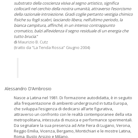
substrato della coscienza visiva al segno artistico, significa
collocarli nel cerchio della nostra umanità, attraverso l’esorcismo
della razionale introiezione. Gradi coglie pertanto vestigia chimico
fisiche su fogli scabri, lasciando libera, nell’ultimo periodo, la
bianca campitura, affinché, in un intenso contrappunto
cromatico, balzi all’evidenza il segno residuale di un energia che
tutto brucia
.”
di
Maurizio B. Cutz
(tratto da “La Tenda Rossa” Giugno 2004)
Alessandro D’Ambrosio
Nasce a Latina nel 1981. Di formazione autodidatta, è in seguito
alla frequentazione di ambienti underground in tutta Europa,
che sviluppa l’esigenza di dedicarsi all’arte figurativa,
attraverso un confronto con le realtà contemporanee della vita
metropolitana, intessuta di musica e performance sperimentali.
Da segnalare la sua presenza ad Arte Fiera di Lugano, Verona,
Reggio Emilia, Vicenza, Bergamo, Montichiari e le mostre Latina,
Roma, Busto Arsizio e Milano.