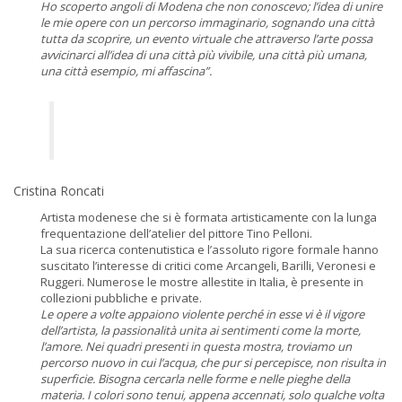
Ho scoperto angoli di Modena che non conoscevo; l’idea di unire
le mie opere con un percorso immaginario, sognando una città
tutta da scoprire, un evento virtuale che attraverso l’arte possa
avvicinarci all’idea di una città più vivibile, una città più umana,
una città esempio, mi affascina”.
Cristina Roncati
Artista modenese che si è formata artisticamente con la lunga
frequentazione dell’atelier del pittore Tino Pelloni.
La sua ricerca contenutistica e l’assoluto rigore formale hanno
suscitato l’interesse di critici come Arcangeli, Barilli, Veronesi e
Ruggeri. Numerose le mostre allestite in Italia, è presente in
collezioni pubbliche e private.
Le opere a volte appaiono violente perché in esse vi è il vigore
dell’artista, la passionalità unita ai sentimenti come la morte,
l’amore. Nei quadri presenti in questa mostra, troviamo un
percorso nuovo in cui l’acqua, che pur si percepisce, non risulta in
superficie. Bisogna cercarla nelle forme e nelle pieghe della
materia. I colori sono tenui, appena accennati, solo qualche volta