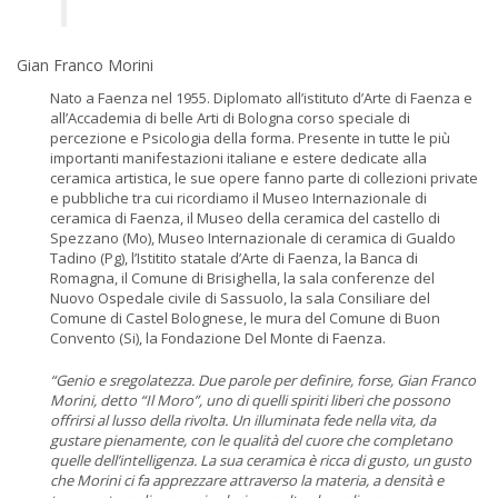
Gian Franco Morini
Nato a Faenza nel 1955. Diplomato all’istituto d’Arte di Faenza e
all’Accademia di belle Arti di Bologna corso speciale di
percezione e Psicologia della forma. Presente in tutte le più
importanti manifestazioni italiane e estere dedicate alla
ceramica artistica, le sue opere fanno parte di collezioni private
e pubbliche tra cui ricordiamo il Museo Internazionale di
ceramica di Faenza, il Museo della ceramica del castello di
Spezzano (Mo), Museo Internazionale di ceramica di Gualdo
Tadino (Pg), l’Istitito statale d’Arte di Faenza, la Banca di
Romagna, il Comune di Brisighella, la sala conferenze del
Nuovo Ospedale civile di Sassuolo, la sala Consiliare del
Comune di Castel Bolognese, le mura del Comune di Buon
Convento (Si), la Fondazione Del Monte di Faenza.
“Genio e sregolatezza. Due parole per definire, forse, Gian Franco
Morini, detto “Il Moro”, uno di quelli spiriti liberi che possono
offrirsi al lusso della rivolta. Un illuminata fede nella vita, da
gustare pienamente, con le qualità del cuore che completano
quelle dell’intelligenza. La sua ceramica è ricca di gusto, un gusto
che Morini ci fa apprezzare attraverso la materia, a densità e