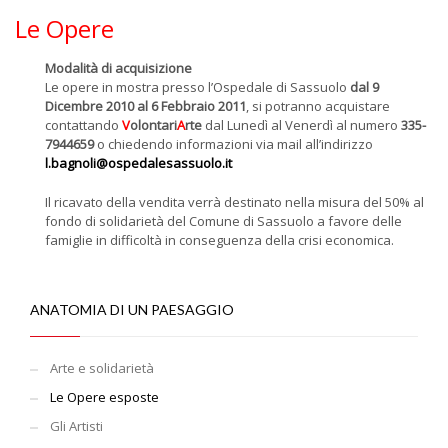
Le Opere
Modalità di acquisizione
Le opere in mostra presso l’Ospedale di Sassuolo
dal 9
Dicembre 2010 al 6 Febbraio 2011
, si potranno acquistare
contattando
V
olontari
A
rte
dal Lunedì al Venerdì al numero
335-
7944659
o chiedendo informazioni via mail all’indirizzo
l.bagnoli@ospedalesassuolo.it
Il ricavato della vendita verrà destinato nella misura del 50% al
fondo di solidarietà del Comune di Sassuolo a favore delle
famiglie in difficoltà in conseguenza della crisi economica.
ANATOMIA DI UN PAESAGGIO
Arte e solidarietà
Le Opere esposte
Gli Artisti